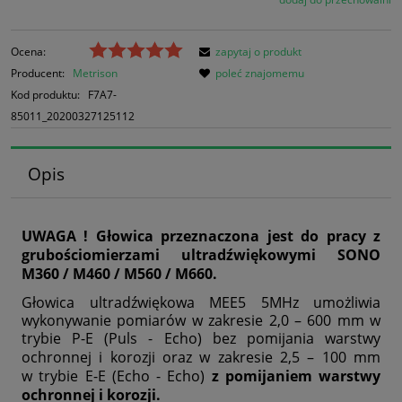
Ocena:
zapytaj o produkt
Producent:
Metrison
poleć znajomemu
Kod produktu:
F7A7-
85011_20200327125112
Opis
UWAGA !
Głowica przeznaczona jest do pracy z
grubościomierzami ultradźwiękowymi SONO
M360 / M460 / M560 / M660.
Głowica ultradźwiękowa MEE5 5MHz umożliwia
wykonywanie pomiarów w zakresie 2,0 – 600 mm w
trybie P-E (Puls - Echo) bez pomijania warstwy
ochronnej i korozji oraz
w zakresie 2,5 – 100 mm
w
trybie
E-E (Echo - Echo)
z p
omijaniem warstwy
ochronnej i korozji.