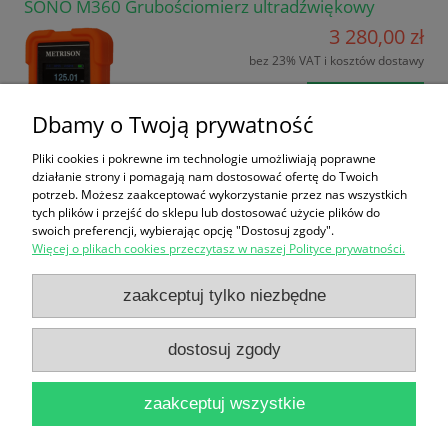
SONO M360 Grubościomierz ultradźwiękowy
3 280,00 zł
bez 23% VAT i kosztów dostawy
do koszyka
Dbamy o Twoją prywatność
Pliki cookies i pokrewne im technologie umożliwiają poprawne
działanie strony i pomagają nam dostosować ofertę do Twoich
potrzeb. Możesz zaakceptować wykorzystanie przez nas wszystkich
tych plików i przejść do sklepu lub dostosować użycie plików do
swoich preferencji, wybierając opcję "Dostosuj zgody".
Więcej o plikach cookies przeczytasz w naszej Polityce prywatności.
Zakupy
zaakceptuj tylko niezbędne
Pomoc
dostosuj zgody
Moje konto
zaakceptuj wszystkie
Informacje