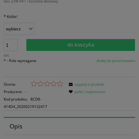
bez 23% VAT i kosztów dostawy
*
Kolor:
do koszyka
szt.
*
- Pole wymagane
dodaj do przechowalni
Ocena:
zapytaj o produkt
Producent:
-
poleć znajomemu
Kod produktu:
8CD8-
414D4_20200219132417
Opis