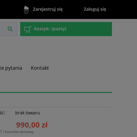
Zaloguj się
Zarejestruj się
Koszyk:
(pusty)
te pytania
Kontakt
ść:
brak towaru
990,00 zł
T i kosztów dostawy