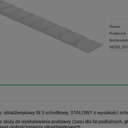
Ocena:
Producent:
Kod produk
5825D_201
c ultradźwiękowy W-3 schodkowy, STALOWY o wysokości sc
 służy do wyskalowania podstawy czasu dla fal podłużnych, głów
wej grubościomierzy ultradźwiękowych.