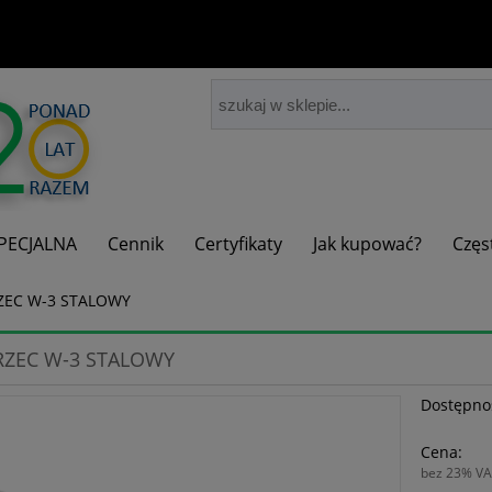
PECJALNA
Cennik
Certyfikaty
Jak kupować?
Częs
EC W-3 STALOWY
ZEC W-3 STALOWY
Dostępno
Cena:
bez 23% VA