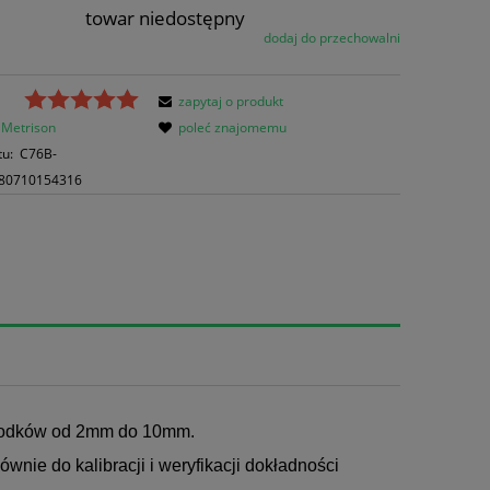
towar niedostępny
dodaj do przechowalni
zapytaj o produkt
Metrison
poleć znajomemu
tu:
C76B-
80710154316
hodków od 2mm do 10mm.
nie do kalibracji i weryfikacji dokładności